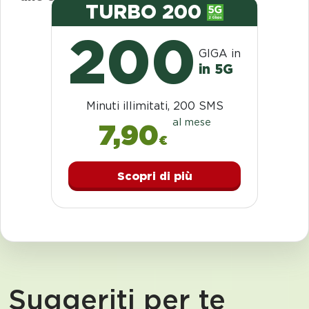
TURBO 200
200
GIGA in
in 5G
Minuti illimitati, 200 SMS
al mese
7,90
€
Scopri di più
Suggeriti per te