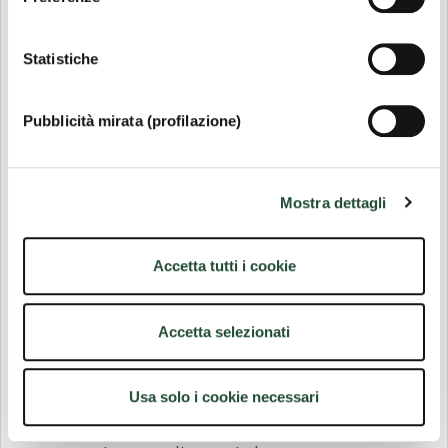
che siano perfettamente funzionali e
conformi agli
standard
di qualità.
Statistiche
Insomma, per costruire un mondo più
sostenibile,
dobbiamo innanzitutto
Pubblicità mirata (profilazione)
rivedere i nostri preconcetti
.
Mostra dettagli
Green mobile
: rispondi
alla chiamata?
Accetta tutti i cookie
Le nostre scelte
, tra cui quelle di acquisto,
non sono mai semplicemente personali.
Accetta selezionati
Anche se spesso non ci pensiamo, ogni
decisione che prendiamo si riflette
Usa solo i cookie necessari
sull’ambiente e sulla società, e questo
riguarda anche i cellulari di ultima