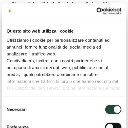
all’acquisto di telefoni ricondizionati
.
Questo è dovuto principalmente a una
serie di equivoci. Il malinteso più comune è
quello di
confondere uno
smartphone
Questo sito web utilizza i cookie
ricondizionato con uno usato
. Le due
Utilizziamo i cookie per personalizzare contenuti ed
categorie, purtroppo, vengono spesso
annunci, fornire funzionalità dei social media ed
considerate come equivalenti, ma in realtà
analizzare il traffico web.
c'è una grande differenza.
Condividiamo, inoltre, con i nostri partner che si
occupano di analisi dei dati web, pubblicità e social
Gli
smartphone
usati sono dispositivi che,
media, i quali potrebbero combinarle con altre
dopo essere stati utilizzati da altri
informazioni che ha fornito loro o che hanno raccolto dal
consumatori, vengono rimessi in vendita
suo utilizzo dei loro servizi, alcune informazioni sul modo
nelle condizioni in cui si trovano, senza
in cui lei utilizza il nostro sito.
alcun intervento significativo. Al contrario,
Le sue scelte sui cookie si applicano al dominio
Selezione
i telefoni ricondizionati, prima di essere
“coopvoce.it” e ai suoi sottodomini “shop.coopvoce.it” e
Necessari
del
“coonnect.coopvoce.it”.
rimessi sul mercato, sono sottoposti a
consenso
rigorosi test e ispezioni, al fine di garantire
Preferenze