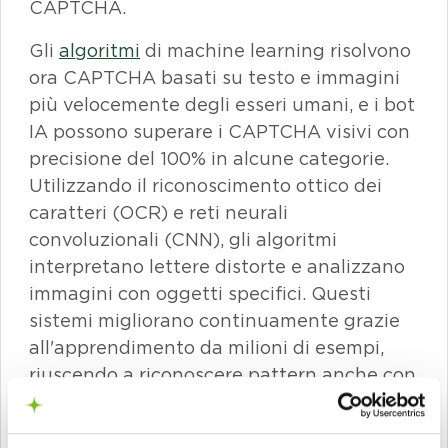
CAPTCHA
.
Gli
algoritmi
di
machine learning risolvono
ora CAPTCHA
basati su testo e immagini
più velocemente degli esseri umani, e i
bot
IA
possono superare i
CAPTCHA
visivi con
precisione del 100% in alcune categorie.
Utilizzando il riconoscimento ottico dei
caratteri (OCR) e reti neurali
convoluzionali (CNN), gli algoritmi
interpretano lettere distorte e analizzano
immagini con oggetti specifici. Questi
sistemi migliorano continuamente grazie
all'apprendimento da milioni di esempi,
riuscendo a riconoscere
pattern
anche con
distorsioni.
Il fatto che i bot basati sull'intelligenza