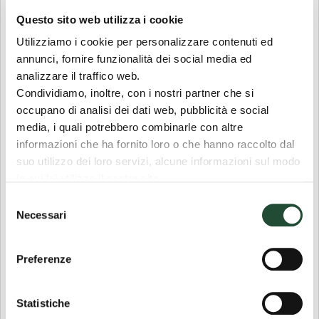
artificiale stiano riuscendo ad aggirare
Questo sito web utilizza i cookie
facilmente i sistemi CAPTCHA sta
Utilizziamo i cookie per personalizzare contenuti ed
producendo ripercussioni concrete nella
annunci, fornire funzionalità dei social media ed
realtà. Un esempio evidente riguarda
analizzare il traffico web.
l'acquisto massiccio di biglietti per eventi,
Condividiamo, inoltre, con i nostri partner che si
occupano di analisi dei dati web, pubblicità e social
un fenomeno che esclude gli utenti reali,
media, i quali potrebbero combinarle con altre
privandoli della possibilità di partecipare.
informazioni che ha fornito loro o che hanno raccolto dal
Un altro caso è l'uso di eserciti di
bot
per
suo utilizzo dei loro servizi, alcune informazioni sul modo
generare recensioni di prodotti, commenti
in cui lei utilizza il nostro sito.
e post sui
social
, alimentando così una
Le sue scelte sui cookie si applicano al dominio
Selezione
presenza
online
falsificata (sebbene nel
“coopvoce.it” e ai suoi sottodomini “shop.coopvoce.it” e
Necessari
del
web esistano anche casi di
profili
fake
“coonnect.coopvoce.it”.
consenso
creati da persone reali).
Preferenze
Per fortuna, però, si stanno già pensando a
delle soluzioni per contrastare questo
Statistiche
fenomeno.