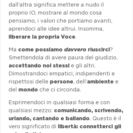
dall’altra significa
mettere a nudo
il
proprio IO, mostrare al mondo cosa
pensiamo, i valori che portiamo avanti,
aprendoci alle idee altrui. Insomma,
liberare la propria Voce
.
Ma
come possiamo
davvero
riuscirci
?
Smettendola di avere paura del giudizio,
accettando noi stessi
e gli altri.
Dimostrandoci empatici, indipendenti e
rispettosi delle
persone
, dell’
ambiente
e
del
mondo
che ci circonda.
Esprimendoci in qualsiasi forma e con
qualsiasi mezzo:
comunicando, scrivendo,
urlando, cantando e ballando
. Questo è il
vero significato di
libertà: connetterci gli