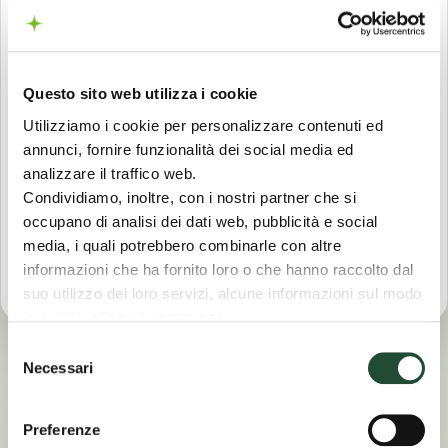
200
GIGA in
in 5G
Questo sito web utilizza i cookie
Minuti illimitati, 200 SMS
Utilizziamo i cookie per personalizzare contenuti ed
al mese
annunci, fornire funzionalità dei social media ed
7,90
€
analizzare il traffico web.
Condividiamo, inoltre, con i nostri partner che si
occupano di analisi dei dati web, pubblicità e social
Scopri di più
media, i quali potrebbero combinarle con altre
informazioni che ha fornito loro o che hanno raccolto dal
suo utilizzo dei loro servizi, alcune informazioni sul modo
in cui lei utilizza il nostro sito.
Le sue scelte sui cookie si applicano al dominio
Selezione
“coopvoce.it” e ai suoi sottodomini “shop.coopvoce.it” e
Necessari
del
“coonnect.coopvoce.it”.
Suggeriti per te
consenso
Preferenze