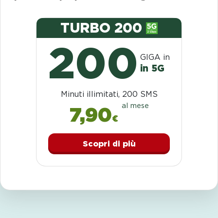
TURBO 200
200
GIGA in
in 5G
Minuti illimitati, 200 SMS
al mese
7,90
€
Scopri di più