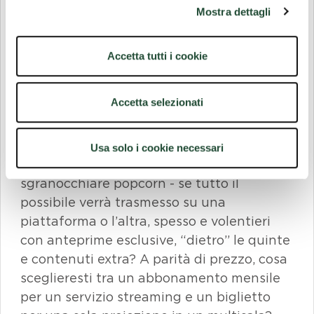
quali ci siamo disgraziatamente abituati.
Mostra dettagli
Secondo i dati
sconfortanti
di Cinetel, dal
1° al 31 agosto 2021, la
riapertura post-
Accetta tutti i cookie
paralisi Covid-19
, in Italia sono stati
incassati poco meno di 16 milioni di euro,
-
62% rispetto al
lo
stesso periodo del
2019.
Accetta selezionati
La domanda che tutti ci stiamo facendo è
perché tornare a frequentare la sala
-
Usa solo i cookie necessari
magari con la mascherina e senza poter
sgranocchiare popcorn - se tutto il
possibile verrà trasmesso su una
piattaforma o l’altra, spesso e volentieri
con anteprime esclusive, “dietro” le quinte
e contenuti extra? A parità di prezzo, cosa
sceglieresti tra un abbonamento mensile
per un servizio streaming e un biglietto