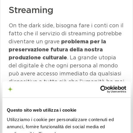
Streaming
On the dark side, bisogna fare i conti con il
fatto che il servizio di streaming potrebbe
diventare un grave
problema per la
preservazione futura
della nostra
produzione culturale
. La grande utopia
del digitale è che ogni persona al mondo
può avere accesso immediato da qualsiasi
dispositivo a tutto ciò che l’umanità ha mai
prodotto e conservato finora. Ma
i beni
digitali possono scomparire
. Come è già
successo con Microsoft dopo aver
Questo sito web utilizza i cookie
annunciato la chiusura della sezione
Utilizziamo i cookie per personalizzare contenuti ed
ebook del Microsoft Store,
togliendo agli
annunci, fornire funzionalità dei social media ed
utenti l’accesso
a tutti i libri da loro