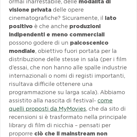
ormai inarrestabile, delle
modalità di
visione privata
delle opere
cinematografiche? Sicuramente, il
lato
positivo
è che anche
produzioni
indipendenti e meno commerciali
possono godere di un
palcoscenico
mondiale
, obiettivo fuori portata per la
distribuzione delle stesse in sala (per i film
d’essai, che non hanno alle spalle industrie
internazionali o nomi di registi importanti,
risultava difficile ottenere una
programmazione su larga scala). Abbiamo
assistito alla nascita di festival-
come
quelli proposti da
MyMovies
, che da sito di
recensioni si è trasformato nella principale
library di film di nicchia – pensati per
proporre
ciò che il
mainstream
non