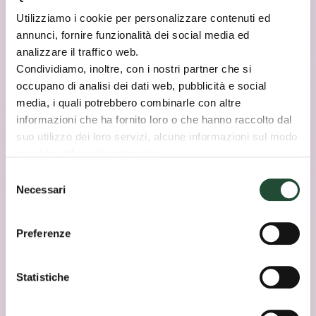
Utilizziamo i cookie per personalizzare contenuti ed
annunci, fornire funzionalità dei social media ed
analizzare il traffico web.
Condividiamo, inoltre, con i nostri partner che si
occupano di analisi dei dati web, pubblicità e social
media, i quali potrebbero combinarle con altre
informazioni che ha fornito loro o che hanno raccolto dal
suo utilizzo dei loro servizi, alcune informazioni sul modo
in cui lei utilizza il nostro sito.
Le sue scelte sui cookie si applicano al dominio
Selezione
“coopvoce.it” e ai suoi sottodomini “shop.coopvoce.it” e
Necessari
del
#CONNECTEDTO
MUSIC
“coonnect.coopvoce.it”.
consenso
Intervista a
Preferenze
Colapesce: tutta
Statistiche
un’altra musica