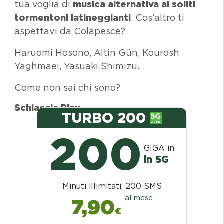
tua voglia di
musica alternativa ai soliti
tormentoni latineggianti
. Cos’altro ti
aspettavi da Colapesce?
Haruomi Hosono, Altin Gün, Kourosh
Yaghmaei, Yasuaki Shimizu.
Come non sai chi sono?
Schiaccia
Play
.
TURBO 200
200
GIGA in
in 5G
Minuti illimitati, 200 SMS
al mese
7,90
€