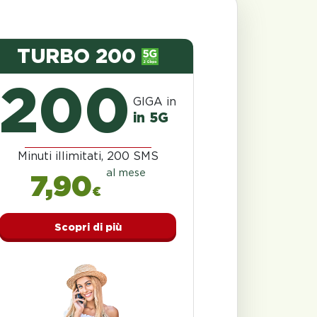
TURBO 200
200
GIGA in
in 5G
Minuti illimitati, 200 SMS
al mese
7,90
€
Scopri di più