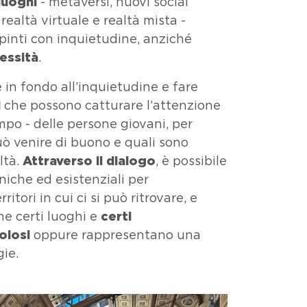
luoghi
- metaversi, nuovi
social
ealtà virtuale e realtà mista -
inti con inquietudine, anziché
essità
.
 in fondo all’inquietudine e fare
i
che possono catturare l’attenzione
empo - delle persone giovani, per
uò venire di buono e quali sono
ltà.
Attraverso il dialogo
, è possibile
iche ed esistenziali per
ritori in cui ci si può ritrovare, e
e certi luoghi e
certi
olosi
oppure rappresentano una
ie.