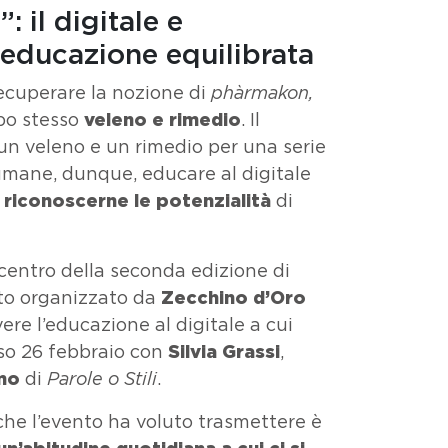
: il digitale e
’educazione equilibrata
recuperare la nozione di
phàrmakon,
po stesso
veleno e rimedio
. Il
 un veleno e un rimedio per una serie
 umane, dunque, educare al digitale
riconoscerne le potenzialità
di
centro della seconda edizione di
nto organizzato da
Zecchino d’Oro
re l’educazione al digitale a cui
so 26 febbraio con
Silvia Grassi
,
mo
di
Parole o Stili
.
he l’evento ha voluto trasmettere è