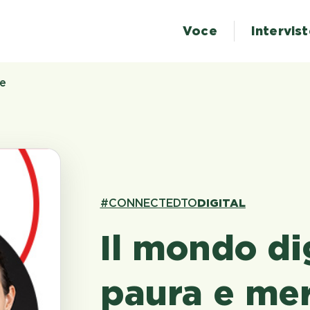
Voce
Intervis
le
#CONNECTEDTO
DIGITAL
Il mondo di
paura e mer