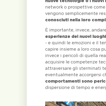
nuove tecnologie o i nuovi 
network
o prospettive come r
vengono semplicemente resp
conosciuti nella loro compl
È importante, invece, andare
esperienze dei nuovi luogh
- e quindi le emozioni e il t
capire insieme a loro cosa p
invece i pericoli di quella rea
acquisire le competenze tecn
attraversare gli sterminati ter
eventualmente accorgersi ch
comportamenti sono peric
dispersione di tempo e energ