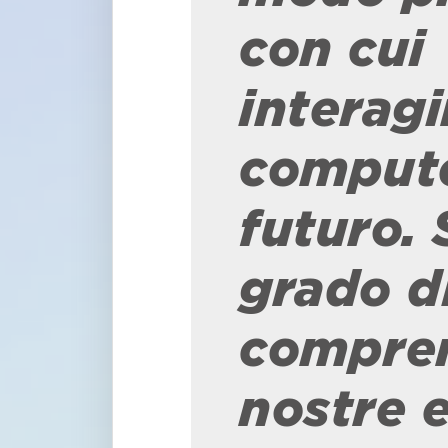
con cui
interag
comput
futuro. 
grado d
compren
nostre 