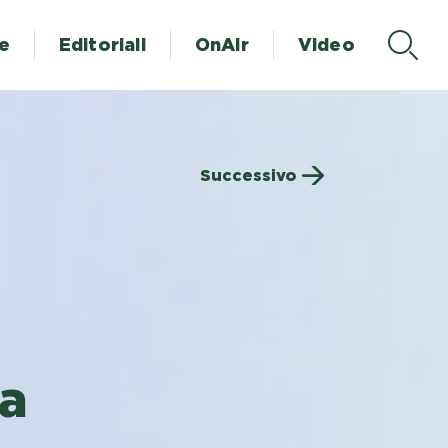
te
Editoriali
OnAir
Video
Successivo
za