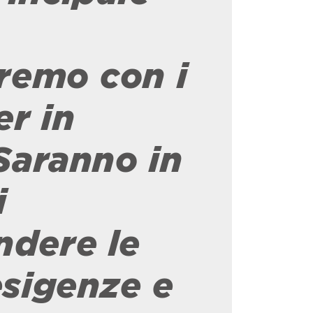
iremo con i
er
in
Saranno in
i
dere le
esigenze e