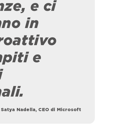
ze, e ci
nno in
oattivo
piti e
i
ali.
Satya Nadella, CEO di
Microsoft