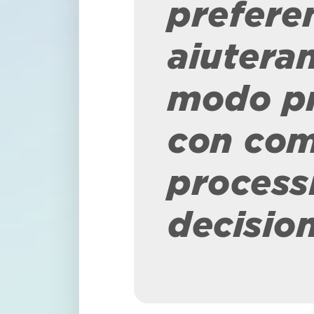
preferen
aiutera
modo pr
con com
process
decision