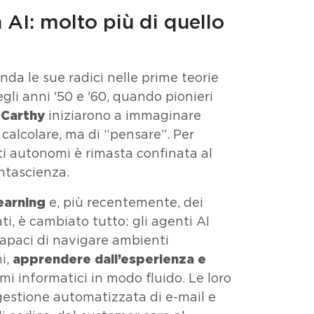
n AI: molto più di quello
nda le sue radici nelle prime teorie
degli anni '50 e '60, quando pionieri
cCarthy
iniziarono a immaginare
calcolare, ma di “pensare”. Per
nti autonomi è rimasta confinata al
ntascienza.
earning
e, più recentemente, dei
i, è cambiato tutto: gli agenti AI
capaci di navigare ambienti
i,
apprendere dall’esperienza e
mi informatici in modo fluido. Le loro
 gestione automatizzata di
e-mail
e