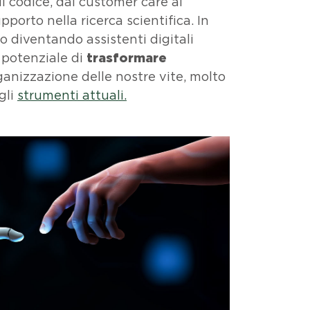
i codice, dal
customer care al
upporto nella ricerca scientifica. In
o diventando assistenti digitali
l potenziale di
trasformare
rganizzazione delle nostre vite, molto
gli
strumenti attuali.